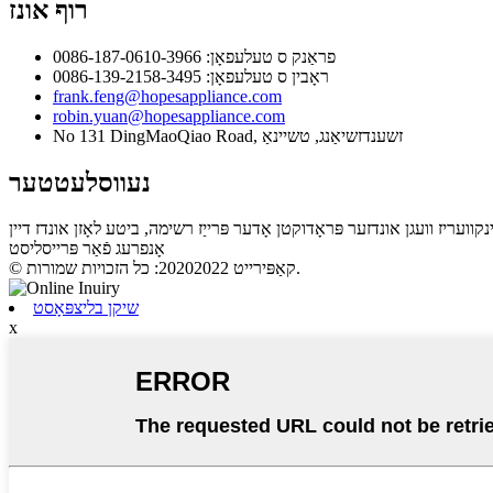
רוף אונז
פראַנק ס טעלעפאָן: 0086-187-0610-3966
ראָבין ס טעלעפאָן: 0086-139-2158-3495
frank.feng@hopesappliance.com
robin.yuan@hopesappliance.com
No 131 DingMaoQiao Road, זשענדזשיאַנג, טשיינאַ
נעווסלעטטער
אָנפרעג פֿאַר פּרייסליסט
© קאַפּירייט 20202022: כל הזכויות שמורות.
שיקן בליצפּאָסט
x