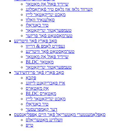
שיידיד פּאָול אַק מאָטאָר
קערווד גלאז און גלאַס טיר פֿאַרזאַמלונג
מאַכט ינדיקאַטאָר לייץ
סאָלענאָיד וואַלוו
טיר כאַנדאַלז
טעמפּעראַטור ינדיקאַטאָר
טערמאַסטאַט פֿאַר פריזער
סאַב פּאַרץ פֿאַר וויטרינע
געפירט לאַמפּ & דרייוו
טערמאַסטאַט פֿאַר וויטרינע
שיידיד פּאָול אַק מאָטאָר
BLDC מאָטאָר
טעמפּעראַטור ינדיקאַטאָר
סאַב פּאַרץ פֿאַר פרידזשידער
פּקבאַ
אייז פאַבריקאַנט לייזונג
אַק מאָטאָרס
BLDC מאָטאָרס
מאַכט ינדיקאַטאָר לייץ
טיר כאַנדאַלז
דער קאַמפּרעסער
סאַפּלאַמענטערי מאַטעריאַל פֿאַר היים אַפּפּליאַנסעס
וועלדינג מאַטעריאַלס
טייפּ