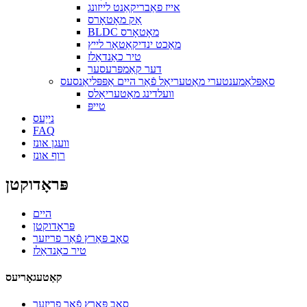
אייז פאַבריקאַנט לייזונג
אַק מאָטאָרס
BLDC מאָטאָרס
מאַכט ינדיקאַטאָר לייץ
טיר כאַנדאַלז
דער קאַמפּרעסער
סאַפּלאַמענטערי מאַטעריאַל פֿאַר היים אַפּפּליאַנסעס
וועלדינג מאַטעריאַלס
טייפּ
נייַעס
FAQ
וועגן אונז
רוף אונז
פּראָדוקטן
היים
פּראָדוקטן
סאַב פּאַרץ פֿאַר פריזער
טיר כאַנדאַלז
קאַטעגאָריעס
סאַב פּאַרץ פֿאַר פריזער