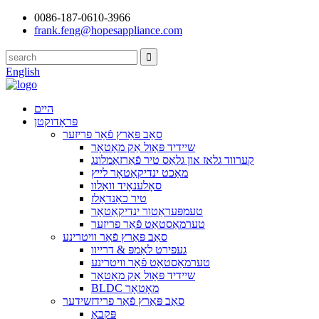
0086-187-0610-3966
frank.feng@hopesappliance.com
English
היים
פּראָדוקטן
סאַב פּאַרץ פֿאַר פריזער
שיידיד פּאָול אַק מאָטאָר
קערווד גלאז און גלאַס טיר פֿאַרזאַמלונג
מאַכט ינדיקאַטאָר לייץ
סאָלענאָיד וואַלוו
טיר כאַנדאַלז
טעמפּעראַטור ינדיקאַטאָר
טערמאַסטאַט פֿאַר פריזער
סאַב פּאַרץ פֿאַר וויטרינע
געפירט לאַמפּ & דרייוו
טערמאַסטאַט פֿאַר וויטרינע
שיידיד פּאָול אַק מאָטאָר
BLDC מאָטאָר
סאַב פּאַרץ פֿאַר פרידזשידער
פּקבאַ