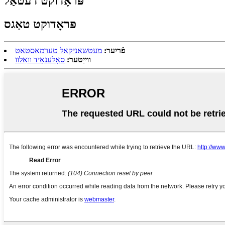
פּראָדוקט דעטאַל
פּראָדוקט טאַגס
פֿריִער:
מעטשאַניקאַל טערמאַסטאַט
ווייַטער:
סאָלענאָיד וואַלוו