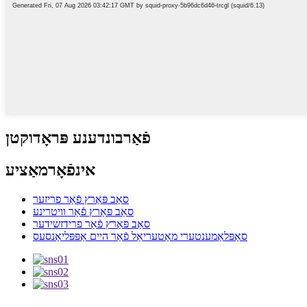
פֿאַרבונדענע פּראָדוקטן
אינפֿאָרמאַציע
סאַב פּאַרץ פֿאַר פריזער
סאַב פּאַרץ פֿאַר וויטרינע
סאַב פּאַרץ פֿאַר פרידזשידער
סאַפּלאַמענטערי מאַטעריאַל פֿאַר היים אַפּפּליאַנסעס