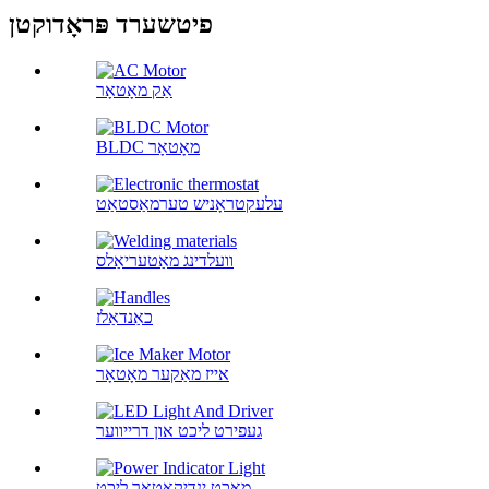
פיטשערד פּראָדוקטן
אַק מאָטאָר
BLDC מאָטאָר
עלעקטראָניש טערמאַסטאַט
וועלדינג מאַטעריאַלס
כאַנדאַלז
אייז מאַקער מאָטאָר
געפירט ליכט און דרייווער
מאַכט ינדיקאַטאָר ליכט