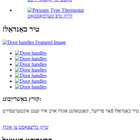
דרוק טיפּ טערמאַסטאַט
טיר כאַנדאַלז
קורץ באַשרייַבונג:
שיקן בליצפּאָסט צו אונדז