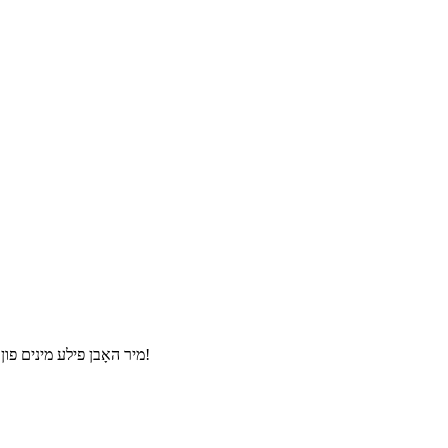
מיר האָבן פילע מינים פון טיר כאַנדאַלז פֿאַר פריזער, קאָנטאַקט אונדז אויב איר זענט אינטערעסירט!