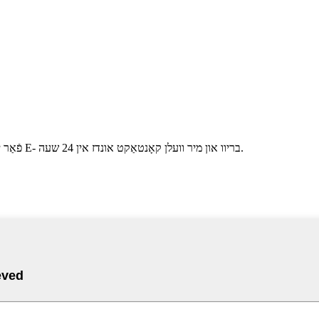
פֿאַר ינקוועריז וועגן אונדזער פּראָדוקטן אָדער פּרייַז רשימה, ביטע לאָזן אונדז דיין E- בריוו און מיר וועלן קאָנטאַקט אונדז אין 24 שעה.